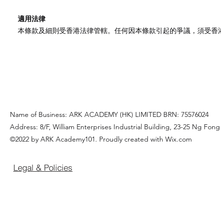
適用法律
本條款及細則受香港法律管轄。任何因本條款引起的爭議，須受香
Name of Business: ARK ACADEMY (HK) LIMITED
BRN: 75576024
Address: 8/F, William Enterprises Industrial Building, 23-25 Ng Fon
©2022 by ARK Academy101. Proudly created with Wix.com
Legal & Policies