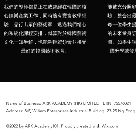
我們的導師都是正在或曾經在韓國的核
能被充分照
心娛樂產業工作，同時擁有豐富教學經
驗，整合出
驗、品行出眾的藝術家，透過我們精心
每一位學生
的系統化課程安排，就算對於韓國藝術
的未來量身
文化一知半解，也能夠輕鬆領會並接受
圖。如學生
最好的韓國藝術教育。
國升學或發
Name of Business: ARK ACADEMY (HK) LIMITED
BRN: 75576024
Address: 8/F, William Enterprises Industrial Building, 23-25 Ng Fon
©2022 by ARK Academy101. Proudly created with Wix.com